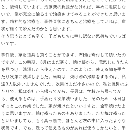
と、後悔しています。治療費の負担がなければ、早めに退院しな
いで、傷が完全に治るまで治療させてやることができたと思いま
す。精神的な治療も、事件直後にきちんと治療をしていれば、症
状が軽くて済んだのかとも思います。
そう思うととても辛く、子どもたちに申し訳ない気持ちでいっぱ
いです。
事件後、家財道具も買うことができず、布団は寄付して頂いたの
ですが、この時期、3月はまだ寒く、焼け跡から、電気じゅうたん
を見つけ、洗濯したら使えたので、このように、使える物を手当
たり次第に洗濯しました。当時は、焼け跡の掃除をするのは、私
達3人以外いませんでした。次男はまだ小さいので、私と長男のふ
たりで、私は会社から帰ってから、長男は、学校から帰ってか
ら、使えるものは、手あたり次第洗いました。そのため、休日は
ずっとこの作業でした。家が焼けたといいますと、全部焼けたよ
うに思いますが、焼け残ったものもありました。ただ焼け残った
といいましても、もう真っ黒で、ほとんど灰の中に入ったような
状況です。でも、洗って使えるものがあれば使うしかないと、半