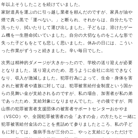
年以上そうしたことを続けていました。
家財道具を運ぶのに引っ越し業者を頼んだのですが、家具が油や
煙で真っ黒で「運べない。」と断られ、それからは、自分たちで
洗ったり、拭いたりして運び出しました。子どもは、溶けたゲー
ム機を一生懸命拭いていました。自分の大切なものをこんな形で
失った子どもをとても悲しく思いました。休みの日には、こうい
った作業がずうっと続きました。辛い毎日でした。
次男は精神的ダメージが大きかったので、学校の送り迎えが必要
となりました。送り迎えのため、思うように会社に出社できなく
なり、収入が激減しました。犯罪行為によって、生命・身体を害
された被害者や遺族に対しては、犯罪被害給付金制度という国か
らの見舞い金が支給されるのですが、私の場合、加害者が私の弟
であったため、支給対象になりませんでした。その後ですが、岡
山県の犯罪被害者支援団体の被害者サポートセンターおかやま
（VSCO）や、全国犯罪被害者の会「あすの会」の方たちと一緒に
犯罪被害給付金法のことを煮詰めて参りましたところ、私の子ど
もに対しては、傷病手当が三分の二、やっと支給になっただけで