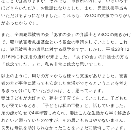
なことではありますが、それでも、市役所の方には、いろいろ手
ほどきをいただき、お世話になりました。また、児童扶養手当も
いただけるようになりました。これらも、VSCOの支援でつながり
があったからです。
また、全国犯罪被害の会『あすの会』の弁護士とVSCOの働きかけ
で、犯罪被害者救援基金という基金の申請をしていました。これ
は、犯罪被害者の遺児に対する奨学金です。しかし、平成23年12
月16日に不採用の通知が来ました。『あすの会』の弁護士の方も
「残念でした。」と、私も非常に残念な思いでした。
以上のように、周りの方々からも様々な支援がありました。被害
者の方が事件に遭っても安定した生活ができるということを考え
るきっかけにしていただければ、と、思っています。
妻は子どもが大好きで、夢中で子育てをしていました。子どもた
ちが寝ているとき、「子どもは私の宝物」と、話していました。
弟の嫌がらせで4年半苦しめられ、妻はこんな生活から早く解放さ
れたいと願っていたのですが、その思いももはやかないません。
長男は母親を助けられなかったことをいまだに後悔しています。