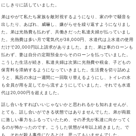
にしきりに話していました。
弟はやがて私たち家族を敵対視するようになり、家の中で騒音を
出したり、あばれ、威嚇し、嫌がらせを繰り返すようになりまし
た。弟は光熱費も払わず、共働きだった私達夫婦が払っていまし
た。光熱費は多い月で電気代が38,000円、水道代は上水道の使用
だけで20,000円以上請求がありました。また、弟は車のローンも
払わず、妻は自分の定期預金からそのローンを払っていました。
こうした生活が続き、私達夫婦は次第に光熱費や税金、子どもの
保育料を滞納するようになっていきました。生活費を切り詰めよ
うと、風呂の水は一週間に一回取り替えるようにし、トイレの水
も全員が用を足してから流すようにしていました。それでも水道
代は20,000円を超えました。
話し合いをすればいいじゃないかと思われるかも知れませんが、
とても、話し合いができる状態ではありませんでした。弟が両親
に激しい暴力をふるっていたため、その矛先が私達に向かってく
るのが怖かったのです。こうした状態が4年以上続きました。で
も、それが殺人事件になるとは、思ってもいませんでした。