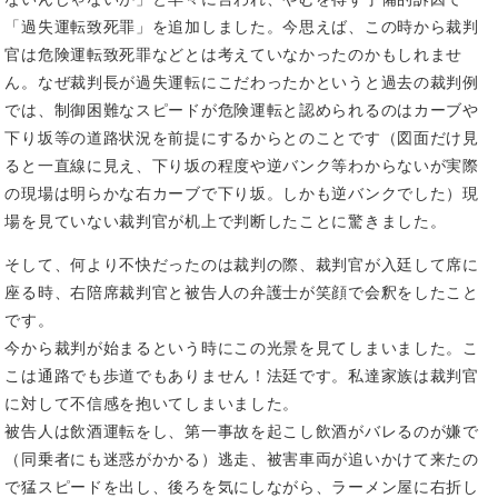
「過失運転致死罪」を追加しました。今思えば、この時から裁判
官は危険運転致死罪などとは考えていなかったのかもしれませ
ん。なぜ裁判長が過失運転にこだわったかというと過去の裁判例
では、制御困難なスピードが危険運転と認められるのはカーブや
下り坂等の道路状況を前提にするからとのことです（図面だけ見
ると一直線に見え、下り坂の程度や逆バンク等わからないが実際
の現場は明らかな右カーブで下り坂。しかも逆バンクでした）現
場を見ていない裁判官が机上で判断したことに驚きました。
そして、何より不快だったのは裁判の際、裁判官が入廷して席に
座る時、右陪席裁判官と被告人の弁護士が笑顔で会釈をしたこと
です。
今から裁判が始まるという時にこの光景を見てしまいました。こ
こは通路でも歩道でもありません！法廷です。私達家族は裁判官
に対して不信感を抱いてしまいました。
被告人は飲酒運転をし、第一事故を起こし飲酒がバレるのが嫌で
（同乗者にも迷惑がかかる）逃走、被害車両が追いかけて来たの
で猛スピードを出し、後ろを気にしながら、ラーメン屋に右折し