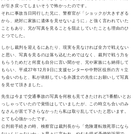
が引き戻ってしまいそうで怖かったのです。
それに事故当日同行した兄に、警察官が「ショックが大きすぎる
から、絶対に家族に遺体を見せないように」と強く言われていた
こともあり、兄が写真を見ることを阻止していたことも理由のひ
とつでした。
しかし裁判を迎えるにあたり、現実を見なければ全力で戦えない
と思い、写真を見るのは落ち込むためではなく、裁判で戦う力を
もらうためだと何度も自分に言い聞かせ、兄や家族にも納得して
もらい、平成27年12月9日に支援センターや中野区役所の方々立
ち会いのもと、私が依頼している弁護士の先生にお願いして写真
を見せて頂きました。
先生は今まで交通事故の写真を何枚も見てきたけれど1番酷いとお
っしゃっていたので覚悟はしていましたが、この時立ち合いのみ
なさんが居て下さらなかったら私は取り乱していたと思います。
とても心強かったです。
公判前手続きの時、検察官は裁判長から「危険運転致死罪になら
ないんじゃないか」と早々に言われ、やむを得ず予備的訴因で