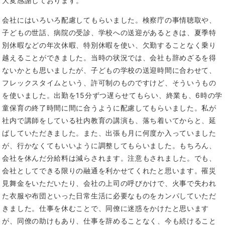
大変感謝しております。
会社にはいろいろ配慮してもらいました。検察庁の事情聴取や、
子どもの世話、病院の受診、学校への送迎があるときは、夏季特
別休暇などの年次休暇、特別休暇を使い、欠勤することなく乗り
越えることができました。当時の状況では、会社も辞めざるを得
ないかとも思いましたが、子どもの学校の送迎時間に合わせて、
フレックスタイムという、許可制のものですけど、そういうもの
を使いました。出勤を15分ずつ遅らせてもらい、終業も、6時の学
童保育の終了時間に間に合うように配慮してもらいました。私が
社内で講師をしている社内教育の講演も、落ち着いてからと、延
ばしていただきました。また、出張も月に何度か入っていました
が、行かなくてもいいように調整してもらいました。もちろん、
会社を休んだ分給料は減らされます。注意もされました。でも、
会社としてできる限りの融通を利かせてくれたと思います。罹災
見舞金をいただいたり、会社の上司の呼びかけで、火事で失われ
た衣服や布団といった日常生活に必要なものをカンパしていただ
きました。仕事を休むことで、同僚に迷惑をかけたと思います
が、同僚の助けもあり、仕事を辞めることなく、今も続けること