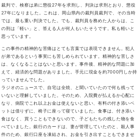
裁判で、検察は弟に懲役27年を求刑し、判決は求刑とおり、懲役
27年になりました。これは、岡山県内の裁判員裁判で、その当時
では、最も重い判決でした。でも、裁判員を務めた人からは、こ
の刑は「軽い」と、答える人が何人もいたそうです。私も軽いと
思っています。
この事件の精神的な苦痛はとても言葉では表現できません。犯人
が弟であるという事実にも苦しめられています。精神的な苦しさ
は、なくなることはないと思います。事件後、精神的な問題に加
えて、経済的な問題がありました。手元に現金を約7000円しか持
っていませんでした。
ラジオのニュースで、自宅は全焼、と聞いていたので何も残って
いないと理解していました。そのため、入院費が払えるか心配に
なり、病院でこれ以上お金は使えないと思い、有料の付き添いベ
ットは借りずに、椅子に座って寝ていました。食事は、付き添い
食はなく、買うこともできないので、子どもたちの残した物を食
べていました。銀行のカードは、妻が管理していたのと、殺人事
件のため、銀行口座を凍結され、お金を引き出すこともできませ