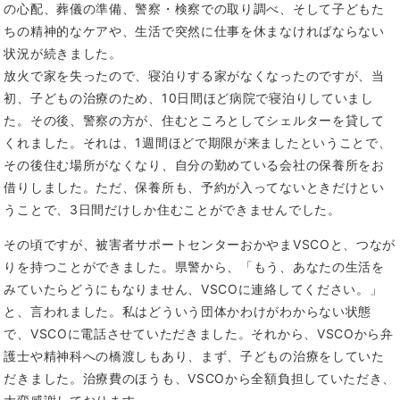
の心配、葬儀の準備、警察・検察での取り調べ、そして子どもた
ちの精神的なケアや、生活で突然に仕事を休まなければならない
状況が続きました。
放火で家を失ったので、寝泊りする家がなくなったのですが、当
初、子どもの治療のため、10日間ほど病院で寝泊りしていまし
た。その後、警察の方が、住むところとしてシェルターを貸して
くれました。それは、1週間ほどで期限が来ましたということで、
その後住む場所がなくなり、自分の勤めている会社の保養所をお
借りしました。ただ、保養所も、予約が入ってないときだけとい
うことで、3日間だけしか住むことができませんでした。
その頃ですが、被害者サポートセンターおかやまVSCOと、つなが
りを持つことができました。県警から、「もう、あなたの生活を
みていたらどうにもなりません、VSCOに連絡してください。」
と、言われました。私はどういう団体かわけがわからない状態
で、VSCOに電話させていただきました。それから、VSCOから弁
護士や精神科への橋渡しもあり、まず、子どもの治療をしていた
だきました。治療費のほうも、VSCOから全額負担していただき、