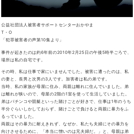
公益社団法人被害者サポートセンターおかやま
T・O
「犯罪被害者の声第10集より」
事件が起きたのは約6年前の2010年2月25日の午後5時半ごろで、
場所は私の自宅です。
その時、私は仕事で家にいませんでした。被害に遭ったのは、私
の妻と、長男と次男の3人です。加害者は私の弟です。
当時、私の家族が母屋に住み、両親は離れに住んでいました。弟
は離れが狭いので、母屋の2階の1室を使って生活していました。
弟はパチンコや競艇といった賭けごとが好きで、仕事は1年のうち
半分ぐらいしかしておらず、賭けごとで負けると両親に暴力をふ
るっていました。
両親はその暴力に耐えきれず、なぜか、私たち夫婦にその暴力を
向けさせるために、「本当に憎いのは兄夫婦だ。」と、母親は弟