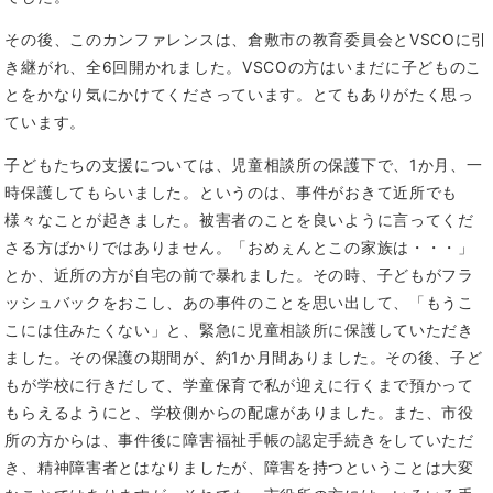
その後、このカンファレンスは、倉敷市の教育委員会とVSCOに引
き継がれ、全6回開かれました。VSCOの方はいまだに子どものこ
とをかなり気にかけてくださっています。とてもありがたく思っ
ています。
子どもたちの支援については、児童相談所の保護下で、1か月、一
時保護してもらいました。というのは、事件がおきて近所でも
様々なことが起きました。被害者のことを良いように言ってくだ
さる方ばかりではありません。「おめぇんとこの家族は・・・」
とか、近所の方が自宅の前で暴れました。その時、子どもがフラ
ッシュバックをおこし、あの事件のことを思い出して、「もうこ
こには住みたくない」と、緊急に児童相談所に保護していただき
ました。その保護の期間が、約1か月間ありました。その後、子ど
もが学校に行きだして、学童保育で私が迎えに行くまで預かって
もらえるようにと、学校側からの配慮がありました。また、市役
所の方からは、事件後に障害福祉手帳の認定手続きをしていただ
き、精神障害者とはなりましたが、障害を持つということは大変