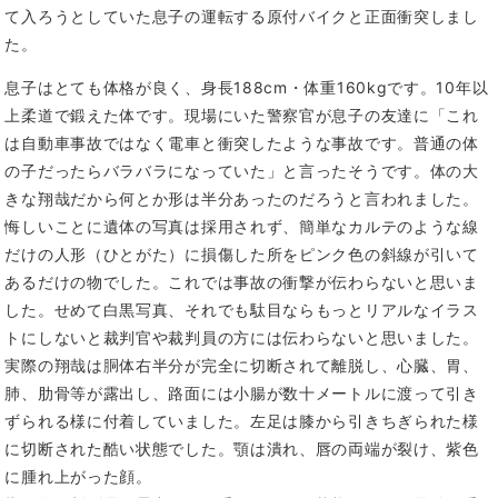
て入ろうとしていた息子の運転する原付バイクと正面衝突しまし
た。
息子はとても体格が良く、身長188cm・体重160kgです。10年以
上柔道で鍛えた体です。現場にいた警察官が息子の友達に「これ
は自動車事故ではなく電車と衝突したような事故です。普通の体
の子だったらバラバラになっていた」と言ったそうです。体の大
きな翔哉だから何とか形は半分あったのだろうと言われました。
悔しいことに遺体の写真は採用されず、簡単なカルテのような線
だけの人形（ひとがた）に損傷した所をピンク色の斜線が引いて
あるだけの物でした。これでは事故の衝撃が伝わらないと思いま
した。せめて白黒写真、それでも駄目ならもっとリアルなイラス
トにしないと裁判官や裁判員の方には伝わらないと思いました。
実際の翔哉は胴体右半分が完全に切断されて離脱し、心臓、胃、
肺、肋骨等が露出し、路面には小腸が数十メートルに渡って引き
ずられる様に付着していました。左足は膝から引きちぎられた様
に切断された酷い状態でした。顎は潰れ、唇の両端が裂け、紫色
に腫れ上がった顔。