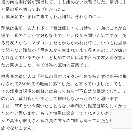
指の肉も削げ骨が露出して、手も組めない状態でした。最後に手
と足の爪を切ってあげたかった…
五体満足で生まれて来てくれた翔哉。それなのに…
翔哉は生前、友人も多く「気は優しくて力持ち」、弟のことが自
慢で、私のことが大好きな子でした。後から聞いた話ですが、あ
る時友人から「マザコン」だとからかわれた時に、いつもは温厚
で怒らない翔哉が「母さんから生まれて来て母さんのことが嫌い
な奴なんているのか！」と初めて強い口調で言って友人達が驚い
たと聞きました。今では私の宝物の言葉です。
検察側の鑑定人は「翔哉の原付バイクが仰角を持たずに水平に飛
ばされて230Ｍ先の地面に落下した」と言っていました。でも、
その鑑定は現場の痕跡とは合っておらず不自然な鑑定でした。そ
のため、裁判官が証拠として採用しなかったのだと思います。
また、EDRという聞いたこともない専門的な鑑定は解りにくかっ
たのだと思います。もっと慎重に鑑定してくれさえいればたくさ
んの真実が解明され裁判員の方々の判断も違っていたと思うと残
念でなりません。