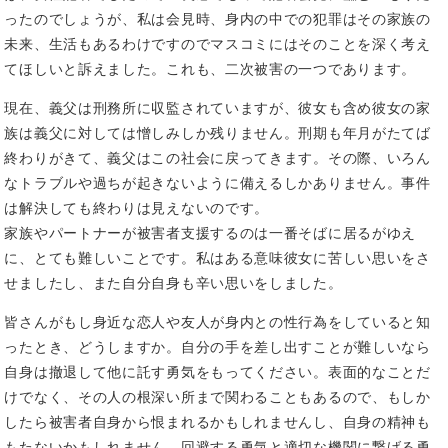
ったのでしょうが、私は会見時、身内の中での犯罪はその家族の
未来、生活もあるわけですのでマスコミにはそのことを深く考え
てほしいと訴えました。これも、二次被害の一つであります。
現在、義父は刑務所に収監されていますが、彼女も含め彼女の家
族は義父に対しては憎しみしか残りません。刑期も年月がたてば
終わりがきて、義父はこの社会に戻ってきます。その際、いろん
なトラブルや過ちが起きないように備えるしかありません。事件
は解決しても終わりは見えないのです。
家族やパートナーが被害者支援するのは一番そばに居るがゆえ
に、とても難しいことです。私はある意味彼女に苦しい思いをさ
せましたし、また自分自身も辛い思いをしました。
皆さんがもし身近な恋人や友人が身内との性行為をしていると知
ったとき、どうしますか。自分の手を差し出すことが難しいなら
自身は撤退して他に託す勇気をもってください。表面的なことだ
けでなく、その人の根深い所まで関わることもあるので、もしか
したら被害者自身から恨まれるかもしれませんし、自身の精神も
もたないかもしれません。回避する勇気と適切な機関に繋げる勇