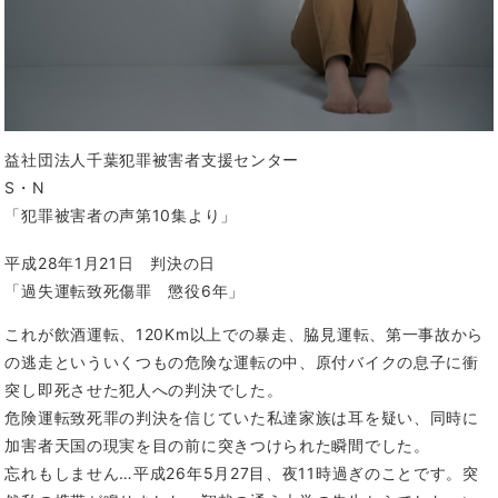
益社団法人千葉犯罪被害者支援センター
S・N
「犯罪被害者の声第10集より」
平成28年1月21日 判決の日
「過失運転致死傷罪 懲役6年」
これが飲酒運転、120Km以上での暴走、脇見運転、第一事故から
の逃走といういくつもの危険な運転の中、原付バイクの息子に衝
突し即死させた犯人への判決でした。
危険運転致死罪の判決を信じていた私達家族は耳を疑い、同時に
加害者天国の現実を目の前に突きつけられた瞬間でした。
忘れもしません…平成26年5月27目、夜11時過ぎのことです。突