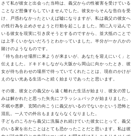
さて私が彼女と出会った当時は、義父からの性被害を受けている
ことなど想像すらしていませんでした。彼女からそんな告白を受
け、戸惑わなかったといえば嘘になりますが、私は義父の彼女へ
の性行為を止めさせようと行動を起こしました。闇に入り込んで
いる彼女を現実に引き戻そうとするのですから、並大抵のことで
は上手くいかないだろうとわかっていました。半分が一か八かの
賭けのようなものです。
「待ち合わせ場所に来ようが来まいが、あなたを迎えにいく」と
伝えました。ドキドキしながら大阪から岡山に向かったとき、彼
女が待ち合わせの場所で待っていてくれたことは、現在のかけが
えのない光ある生活へと続く始まりであったと思います。
その後、彼女との義父から遠く離れた生活が始まり、彼女の苦し
みは解かれたと思った矢先にフラッシュバックが始まりました。
不眠や悪夢、玄関の向こうに義父がいるのでないかという恐怖と
混乱。一人での外出もままならなくなりました。
子どものころから義父に洗脳され続けていた彼女にとって、義父
のいる家を出たことはとても恐かったことだと思います。私は彼