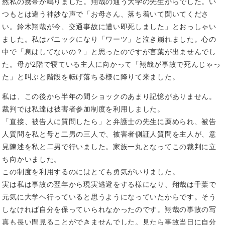
然私の携帯が鳴りました。翔哉の通う大学の先生からでした。い
つもとは違う神妙な声で「お母さん、落ち着いて聞いてくださ
い。鈴木翔哉が今、交通事故に遭い即死しました」とおっしゃい
ました。私はパニックになり「ワーツ」と泣き崩れました。心の
中で「息はしてないの？」と思ったのですが言葉が出ませんでし
た。母が2階で寝ている主人に向かって「翔哉が事故で死んじゃっ
た」と叫ぶと階段を転げ落ちる様に降りて来ました。
私は、この後から半年の間ショックのあまり記憶がありません。
裁判では私達は被害者参加制度を利用しました。
「直接、被告人に質問したら」と弁護士の先生に薦められ、被告
人質問を私と母と二男の三人で、被害者側証人質問を主人が、意
見陳述を私と二男で行いました。家族一丸となってこの裁判に立
ち向かいました。
この制度を利用するのにはとても勇気がいりました。
実は私は事故の翌年から現実逃避をする様になり、翔哉は千葉で
元気に大学ヘ行っていると思うようになっていたからです。そう
しなければ自分を保っていられなかったのです。翔哉の事故の写
真も長い間見ることができませんでした。見たら事故当日に自分