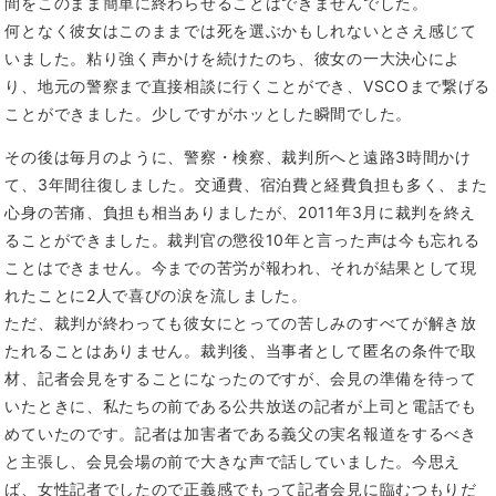
間をこのまま簡単に終わらせることはできませんでした。
何となく彼女はこのままでは死を選ぶかもしれないとさえ感じて
いました。粘り強く声かけを続けたのち、彼女の一大決心によ
り、地元の警察まで直接相談に行くことができ、VSCOまで繋げる
ことができました。少しですがホッとした瞬間でした。
その後は毎月のように、警察・検察、裁判所へと遠路3時間かけ
て、3年間往復しました。交通費、宿泊費と経費負担も多く、また
心身の苦痛、負担も相当ありましたが、2011年3月に裁判を終え
ることができました。裁判官の懲役10年と言った声は今も忘れる
ことはできません。今までの苦労が報われ、それが結果として現
れたことに2人で喜びの涙を流しました。
ただ、裁判が終わっても彼女にとっての苦しみのすべてが解き放
たれることはありません。裁判後、当事者として匿名の条件で取
材、記者会見をすることになったのですが、会見の準備を待って
いたときに、私たちの前である公共放送の記者が上司と電話でも
めていたのです。記者は加害者である義父の実名報道をするべき
と主張し、会見会場の前で大きな声で話していました。今思え
ば、女性記者でしたので正義感でもって記者会見に臨むつもりだ