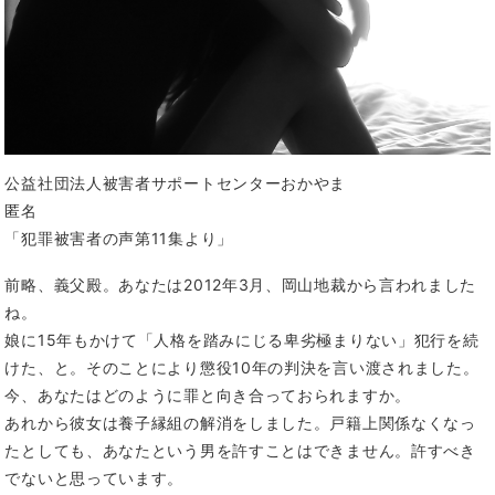
公益社団法人被害者サポートセンターおかやま
匿名
「犯罪被害者の声第11集より」
前略、義父殿。あなたは2012年3月、岡山地裁から言われました
ね。
娘に15年もかけて「人格を踏みにじる卑劣極まりない」犯行を続
けた、と。そのことにより懲役10年の判決を言い渡されました。
今、あなたはどのように罪と向き合っておられますか。
あれから彼女は養子縁組の解消をしました。戸籍上関係なくなっ
たとしても、あなたという男を許すことはできません。許すべき
でないと思っています。