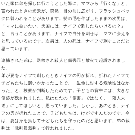
いた家に弟を探しに行こうとした際に、ママから「行くな」と、
言われたときの光景が、突然、目の前に広がり、フラッシュバッ
クに襲われることがあります。髪の毛を伸ばしたままの次男は、
「ママに会いたい。天国には、ナイフで刺したらいけるの？」
と、言うことがあります。ナイフで自分を刺せば、ママに会える
と思っているのです。次男は、人の死は、ナイフで刺すことだと
思っています。
逮捕された弟は、送検され殺人と傷害罪と放火で起訴されまし
た。
弟が妻をナイフで刺したときナイフの刃が折れ、折れたナイフで
子どもたちに襲いかかったことで、「生命に対する危険性はなか
った」と、検察が判断したためです。子どもの背中には、大きな
傷跡が残されました。私はただの「傷害」ではなく、「殺人未
遂」にしてほしいと、思っていました。しかし、あのとき、ナイ
フの刃が折れたことで、子どもたちは、けがですんだのです。今
は、妻は身を挺して子どもたちを守ったのだと思います。弟の裁
判は「裁判員裁判」で行われました。