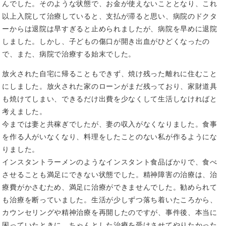
んでした。そのような状態で、お金が使えないこととなり、これ
以上入院して治療していると、支払が滞ると思い、病院のドクタ
ーからは退院は早すぎると止められましたが、病院を早めに退院
しました。しかし、子どもの傷口が開き出血がひどくなったの
で、また、病院で治療する始末でした。
放火された自宅に帰ることもできず、焼け残った離れに住むこと
にしました。放火された家のローンがまだ残っており、家財道具
も焼けてしまい、できるだけ出費を少なくして生活しなければと
考えました。
今までは妻と共稼ぎでしたが、妻の収入がなくなりました。食事
を作る人がいなくなり、料理をしたことのない私が作るようにな
りました。
インスタントラーメンのようなインスタント食品ばかりで、食べ
させることも満足にできない状態でした。精神障害の治療は、治
療費がかさむため、満足に治療ができませんでした。勧められて
も治療を断っていました。生活が少しずつ落ち着いたころから、
カウンセリングや精神治療を再開したのですが、事件後、本当に
困っていたときに、ちゃんとした治療を受けさせてやりたかった