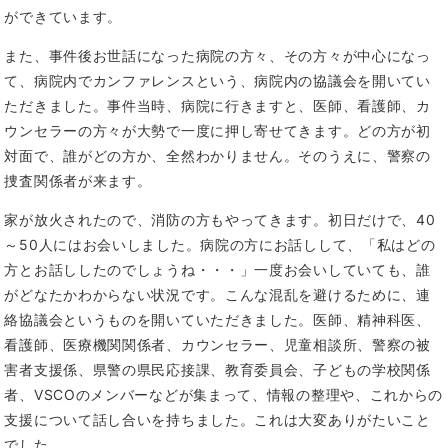
ができています。
また、事件後お世話になった病院の方々、その方々が中心になっ
て、病院内でカンファレンスという、病院内の協議会を開いてい
ただきました。事件当時、病院に行きますと、医師、看護師、カ
ウンセラーの方々が大勢で一度に押し寄せてきます。どの方が初
対面で、誰がどの方か、全然わかりません。そのうえに、警察の
捜査関係者が来ます。
家が放火されたので、消防の方もやってきます。初日だけで、40
～50人にはお会いしました。病院の方にお話しして、「私はどの
方とお話ししたのでしょうね・・・」一度お会いしていても、誰
がどなたかわからない状況です。こんな混乱を避けるために、連
絡協議会というものを開いていただきました。医師、精神科医、
看護師、医療機関関係者、カウンセラー、児童相談所、警察の被
害者支援係、県警の県民応接課、教育委員会、子どもの学校関係
者、VSCOのメンバーなどが集まって、情報の整理や、これからの
支援について話し合いを持ちました。これは大変ありがたいこと
でした。