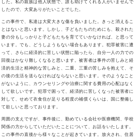
した。私の親族は他人状態で、誰も助けてくれる人がいませんで
したので、大変ありがたいことでした。
この事件で、私達は大変大きな傷を負いました。きっと消えるこ
とはないと思います。しかし、子どもたちのためにも、殺された
妻の分もしっかりと子どもたちを育てていかなければ、と思って
います。でも、どうしようもない場合もあります。犯罪被害に遭
って、さらに経済的に苦しい状態に陥ったら、自分一人の力での
回復はかなり難しくなると思います。被害者は事件の苦しみと経
済的生活と精神的な苦しみと、二重、三重の苦しみを抱えて、そ
の後の生活を送らなければならないと思います。そのようなこと
がないように、カウンセリングや治療に関する費用の心配はなく
して欲しいです。犯罪で困って、経済的に苦しくなった被害者に
対して、せめて衣食住が足りる程度の補償くらいは、国に整備し
て欲しいと思っております。
周囲の支えですが、事件後に、勤めている会社や医療機関、学校
関係の方からしていただいたことについて、お話をいたします。
この事件の直後から様々なことが起きています。放火され、住居