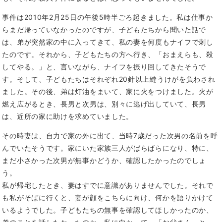
事件は2010年2月25日の午後5時半ごろ起きました。私は仕事か
らまだ帰っていなかったのですが、子どもたちから聞いた話で
は、弟が突然家の中に入ってきて、私の妻を何度もナイフで刺し
たのです。それから、子どもたちの方へ行き、「おまえらも、殺
してやる。」と、言いながら、ナイフを振り回してきたそうで
す。そして、子どもたちはそれぞれ20針以上縫うけがを負わされ
ました。その後、弟は灯油をまいて、家に火をつけました。火が
燃え広がるとき、長男と次男は、別々に逃げ出していて、長男
は、近所の家に助けを求めていました。
その時妻は、自力で家の外に出て、当時7歳だった次男の名前を呼
んでいたそうです。家にいた家族三人がばらばらになり、特に、
まだ小さかった次男が無事かどうか、確認したかったのでしょ
う。
私が帰宅したとき、妻はすでに意識がありませんでした。それで
も私がそばに行くと、妻が顔をこちらに向け、何かを語りかけて
いるようでした。子どもたちの無事を確認してほしかったのか、