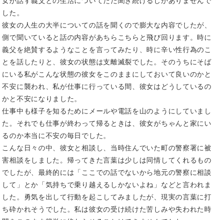
女が話す義父との生活についてただ聞き続けるしかありませんで
した。
彼女の人生の大半についての話を聞くので膨大な内容でしたが、
側で聞いていると話の内容があちらこちらと飛び回ります。時に
義父を絶賛するようなことを言ってみたり、時に辛い性行為のこ
とを話したりと、彼女の状態は支離滅裂でした。そのうちにそば
にいる私がこんな状態の彼女をこのままにしておいて良いのかと
不安に襲われ、私が仕事に行っている間、彼女はどうしているの
かと不安になりました。
仕事中も様子を知るためにメールや電話を山のようにしていまし
た。それでも仕事が終わって帰るときは、彼女がちゃんと家にい
るのか本当に不安の毎日でした。
こんな日々の中、彼女と相談し、当時住んでいた町の警察署に被
害相談をしました。帰ってきた言葉は少しは同情してくれるもの
でしたが、最終的には「ここでの話でないから地元の警察に相談
して」とか「気持ちで乗り越えるしかないよね」などと言われま
した。勇気を出して行動を起こしてみましたが、現実の言葉に打
ち砕かれそうでした。私は彼女の受け続けた苦しみや失われた時